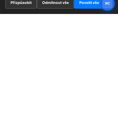
Přizpůsobit
Odmítnout vše
Povolit vše
MC
INFORMACE
Hlavní stránka !
ZAJÍMAVOSTI
Kontakt
Redaktoři