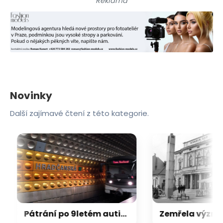
Reklama
Novinky
Další zajímavé čtení z této kategorie.
Pátrání po 9letém autistickém chlapci skončilo šťastně. Všiml si ho cestující v metru